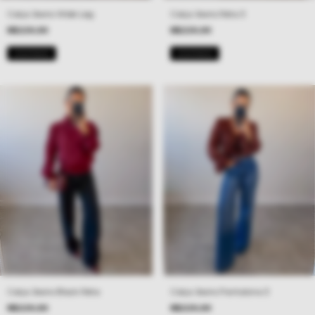
Calça Jeans Reta 3
Calça Jeans Wide Leg
R$229,00
R$229,00
COMPRAR
COMPRAR
Calça Jeans Black Reta
Calça Jeans Pantalona 3
R$229,00
R$229,00