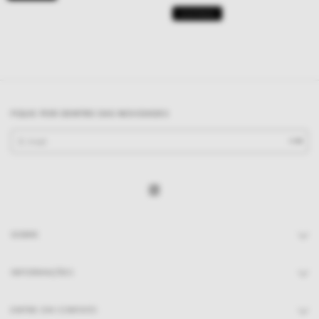
COMPRAR
FIQUE POR DENTRO DAS NOVIDADES
SOBRE
INFORMAÇÕES
ENTRE EM CONTATO