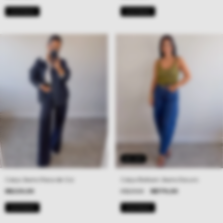
COMPRAR
COMPRAR
22
%
OFF
Calça Jeans Risca de Giz
Calça Balloon Jeans Escuro
R$229,00
R$229,00
R$179,00
COMPRAR
COMPRAR