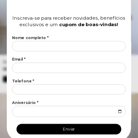
8
%
OFF
Bermuda Jeans
Camisa Jeans Bordô
R$199,00
R$249,00
R$229,00
COMPRAR
COMPRAR