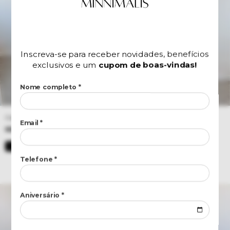
16
%
OFF
Calça Jeans Barrel
Calça Helen
R$229,00
R$189,00
R$159,00
COMPRAR
COMPRAR