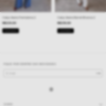
Calça Jeans Pantalona 2
Calça Jeans Barrel Branca 2
R$229,00
R$239,00
COMPRAR
COMPRAR
FIQUE POR DENTRO DAS NOVIDADES
SOBRE