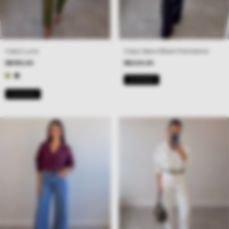
Calça Jeans Black Pantalona
Calça Luna
R$229,00
R$189,00
COMPRAR
COMPRAR