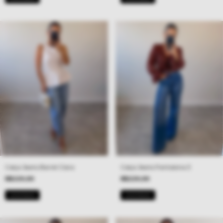
Calça Jeans Barrel Clara
Calça Jeans Pantalona 3
R$229,00
R$229,00
COMPRAR
COMPRAR