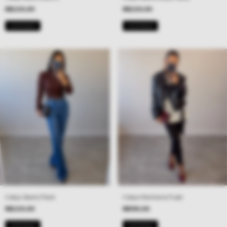
R$229,00
R$229,00
COMPRAR
COMPRAR
Calça Montaria Fusô
Calça Jeans Flare
R$159,00
R$229,00
COMPRAR
COMPRAR