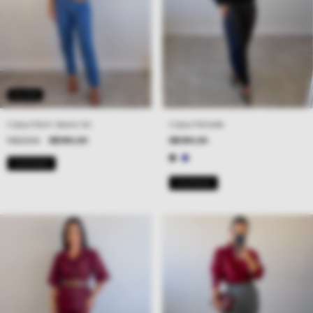
17
%
OFF
Calça Michele
Calça Mom Jeans Vic
R$189,00
R$229,00
R$189,00
COMPRAR
COMPRAR