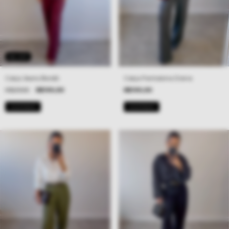
13
%
OFF
Calça Jeans Bordô
Calça Pantalona Diana
R$229,00
R$199,00
R$199,00
COMPRAR
COMPRAR